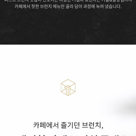
로스팅
케이크 마스터 프로
양식조리 기능사
카페에서 핫한 브런치 메뉴만 골라 담아 과정에 녹여 냈습니다.
 과정
타르트 마스터 프로
일식조리 기능사
중식조리 기능사
심화
슈 마스터 프로
 과정
마카롱 마스터 프로
구움과자 마스터 프로
초콜릿 마스터 프로
스
커뮤니티
고객상담센
래스
인터뷰
온라인상담신
클래스
수강생 후기
수강료조회
포토스토리
시간표조회
공지사항&이벤트
취업지원센터 소개
취업현황게시판
채용정보