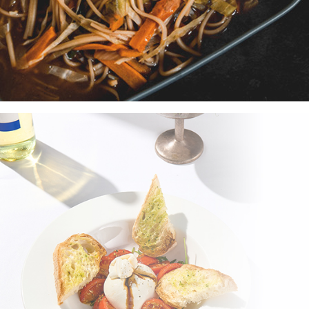
지점위치안내
SCA 그린커피&
커피제조 마스터
커피 바리스타 
바리스타강사 양성
카페 창업교육
원데이클래
카페창업 컨설팅
베이킹원데이클
카페창업 메뉴반
바리스타원데이
베이커리 카페창업 메뉴반
펫푸드 자격증 과정
브런치카페 메뉴반
창업 컨설팅 후기
퍼스트 카페 가맹 상담신청