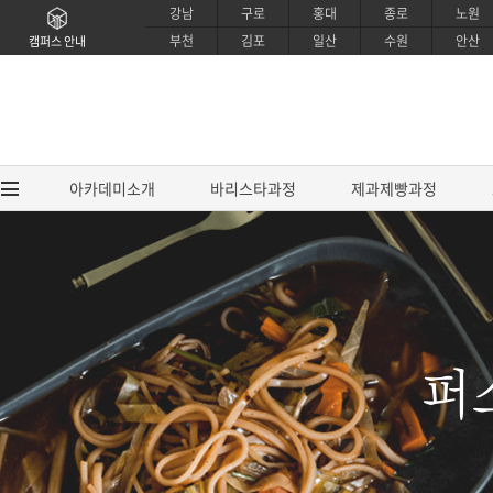
강남
구로
홍대
종로
노원
부천
김포
일산
수원
안산
캠퍼스 안내
아카데미소개
바리스타과정
제과제빵과정
아카데미소개
바리스타과
브랜드소개
EUCA 바리스타
퍼
CI소개
EUCA 라떼아트 
강사소개
EUCA 센서리 커핑
교육시설소개
SCA / IBS 바리
제휴안내
SCA 센서리&