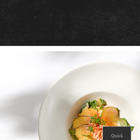
터
청
Quick