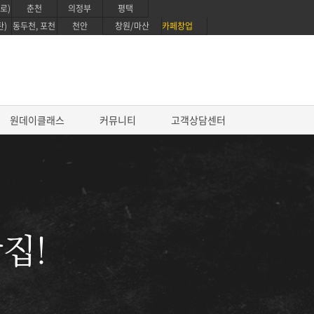
로)
춘천
의정부
평택
탄)
동두천, 포천
천안
창원/마산
카페창업
원데이클래스
커뮤니티
고객상담센터
진로과정
프로 파티쉐 진로과정
영파티시에 마스터 코스
집!
글로벌 베이킹 디플로마 과정
퍼스트 커리어 패스웨이