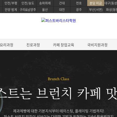
인천/부평
인천/송도
송파위례
건대
천호
분당 미금
대구(동성
안양 범계
구리&남양주
울산
대전
광주
부산(서면)
화성(동
요리과정
진로과정
카페 창업교육
국비지원과정
정
베이킹 클래스
요리과정
Brunch Class
생활한식 마스터
 스킬
파티스리 마스터
생활양식 마스터
스트는 브런치 카페 맛
디자인
베이킹 마스터 패키지
파스타 전문 마스터
전통일본요리 프로
&테이스팅
제과/제빵기능사
프리미엄 중식요리 마스터
스타 스킬
케이크 디자인 자격증
데일리 헬스 브런치 마스터
제과제빵에 대한 기본지식부터 테이스팅, 플레이팅 기법까지!
브루잉
원데이 베이킹 클래스
조리기능사 필기
퍼스트 브런치 맛집이 선보이는 다양한 기법과 표현하는 기술&활용법까지
한식조리 기능사